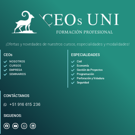
¡Ofertas y novedades de nuestros cursos, especialidades y modalidades!
CEOs
ESPECIALIDADES
NOSOTROS
Civil
CURSOS
Economía
EMPRESA
Gestión de Proyectos
SEMINARIOS
Programación
Perforación y Voladura
Seguridad
CONTÁCTANOS
+51 916 615 236
SIGUENOS:
F
Y
W
L
a
o
h
i
c
u
a
n
e
t
t
k